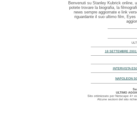
Benvenuti su Stanley Kubrick online, un 
potete trovare la biografia, la filmograf
news sempre aggiornate e link verso 
riguardante il suo ultimo film, Eyes
aggio
ULT
18 SETTEMBRE 2001
INTERVISTA ES
NAPOLEON SCR
Sa
Sito ottimizzato per Netscape 4+ ed 
Alcune sezioni del sito rich