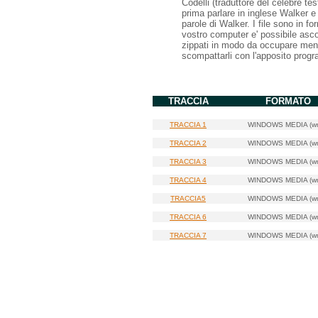
Codelli (traduttore del celebre tes
prima parlare in inglese Walker e i
parole di Walker. I file sono in f
vostro computer e' possibile asco
zippati in modo da occupare meno
scompattarli con l'apposito pro
TRACCIA
FORMATO
0
TRACCIA 1
WINDOWS MEDIA (w
0
TRACCIA 2
WINDOWS MEDIA (w
0
TRACCIA 3
WINDOWS MEDIA (w
0
TRACCIA 4
WINDOWS MEDIA (w
0
TRACCIA5
WINDOWS MEDIA (w
0
TRACCIA 6
WINDOWS MEDIA (w
0
TRACCIA 7
WINDOWS MEDIA (w